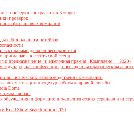
рвиса проверки контрагентов Kompra
тики проверок
асности финансовых компаний
нды в безопасности ритейла»
зопасности
илась планами дальнейшего развития
w приглашает посетить свой стенд.
ия и предназначение» и ежегодная премия «Комплаенс — 2020»
ая международная конференция, посвященная практическим аспе
тно-логистических и производственных компаний
я автоматизации процедур работы кадровой службы
Media Dome
истемы Глобас!
ля обсуждения информационно-аналитических сервисов и инстру
ги Road Show SearchInform 2020