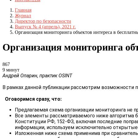
Главная
Журнал
Директор по безопасности
Выпуск № 4 (апрель), 2021 г.
Организация мониторинга объектов интереса в бесплатн
Организация мониторинга объ
867
9 минут
Андрей Опарин, практик OSINT
В рамках данной публикации рассмотрим возможности п
Оговоримся сразу, что:
Предлагаемая схема организации мониторинга не п
Все элементы рассматриваемого ниже алгоритма бе
Конституции РФ, 152-ФЗ, включая последние попра
информации, используем исключительно открытые 
Изложенная ниже схема применима при сравнительн