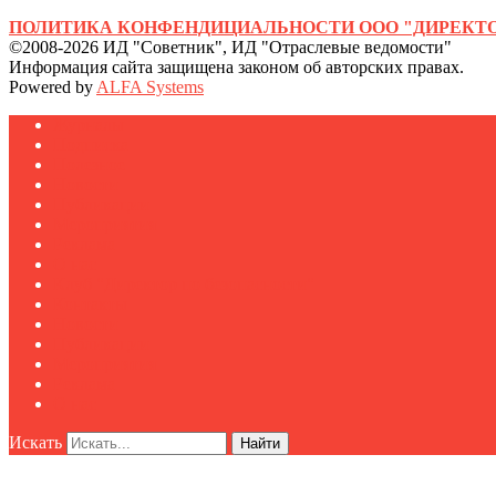
ПОЛИТИКА КОНФЕНДИЦИАЛЬНОСТИ ООО "ДИРЕКТО
©2008-2026 ИД "Советник", ИД "Отраслевые ведомости"
Информация сайта защищена законом об авторских правах.
Powered by
ALFA Systems
Журналы
Подписка
Полезное
Новости
Публикации
Мероприятия
Реклама
О нас
Клуб "Директор по безопасности"
Контакты
Новости
Публикации
Мероприятия
Реклама
О нас
Искать
Найти