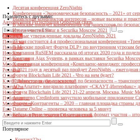
Десятая конференция ZeroNights
Конференция «Экономическая безопасность – 2021» от се
Поделитесь с друзьями:
Выявление конфликтов интересов – новые вызовы и прак
Авторизация
Регистрация
Обратная связь
В Москве пройдет конференция для директоров по безоп
Итоги участия Sigur в Securika Moscow 2021
Первые утвержденные доклады ZeroNights 2021
Журналы
27 мая состоится 4-я профессиональная конференция «Тре
Подписка
В Москве пройдет Форум DLP+ по внутренним угрозам бе
Полезное
Компания RuSIEM рассказала об итогах 2020 года и подел
Новости
Компания Ajax Systems, в рамках выставки Securika Mosco
Публикации
X ежегодная конференция «Комплаенс-менеджер: професс
Мероприятия
В 2021 году в десятый раз пройдет ZeroNights – ежегодн
Реклама
Форум Blockchain Life 2021 - Что на нем будет?
О нас
Конференции для директоров по безопасности – транспор
Клуб "Директор по безопасности"
АО «Апатит» внедрило платформу «СКАУТ-Интерфакс» дл
Контакты
Форум Blockchain Life 2021 21-22 апреля, Москва, Music 
Новости
Агентство Credinform запустило мобильное приложение С
Публикации
Форум «Контрагенты – 2020 – главная площадка страны д
Мероприятия
Datame.Online – проверка человека за 5 минут
Еще
Кейсы, новые решения и смешанный формат участия – ито
Авторизация
Регистрация
Обратная связь
Популярное
Контакт22ы