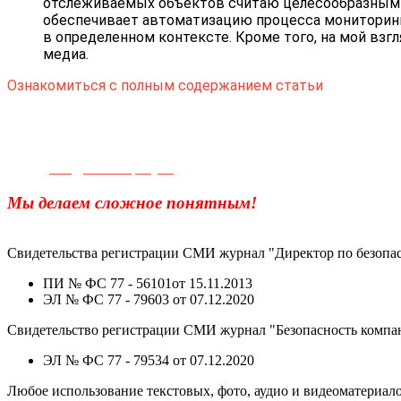
отслеживаемых объектов считаю целесообразным р
обеспечивает автоматизацию процесса мониторинг
в определенном контексте. Кроме того, на мой взг
медиа.
Ознакомиться с полным содержанием статьи
Телефон для связи:
+7(499)
404-21-71
e-mail:
info@sec-company.ru
Мы делаем сложное понятным!
Свидетельства регистрации СМИ журнал "Директор по безопас
ПИ № ФС 77 - 56101от 15.11.2013
ЭЛ № ФС 77 - 79603 от 07.12.2020
Свидетельство регистрации СМИ журнал "Безопасность компа
ЭЛ № ФС 77 - 79534 от 07.12.2020
Любое использование текстовых, фото, аудио и видеоматериалов