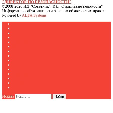
"ДИРЕКТОР ПО БЕЗОПАСНОСТИ"
©2008-2026 ИД "Советник", ИД "Отраслевые ведомости"
Информация сайта защищена законом об авторских правах.
Powered by
ALFA Systems
Журналы
Подписка
Полезное
Новости
Публикации
Мероприятия
Реклама
О нас
Клуб "Директор по безопасности"
Контакты
Новости
Публикации
Мероприятия
Реклама
О нас
Искать
Найти