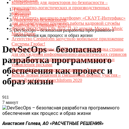
Конференции для директоров по безопасности –
транспортно-логистических и производственных
Главная
компаний
Журнал
АО «Апатит» внедрило платформу «СКАУТ-Интерфакс»
Директор по безопасности
для автоматизации процедур работы кадровой службы
Выпуск № 1 (январь), 2021 г.
Форум Blockchain Life 2021 21-22 апреля, Москва, Music
DevSecOps – безопасная разработка программного
Media Dome
обеспечения как процесс и образ жизни
Агентство Credinform запустило мобильное приложение
Системы Глобас!
DevSecOps – безопасная
Форум «Контрагенты – 2020 – главная площадка страны
для обсуждения информационно-аналитических сервисов
разработка программного
и инструментов в области проверки контрагентов и
управления рисками
обеспечения как процесс и
Datame.Online – проверка человека за 5 минут
Кейсы, новые решения и смешанный формат участия –
образ жизни
итоги Road Show SearchInform 2020
911
7 минут
Анастасия Голева, АО «РАСЧЕТНЫЕ РЕШЕНИЯ»