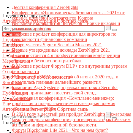
Десятая конференция ZeroNights
Конференция «Экономическая безопасность – 2021» от
Поделитесь с друзьями:
сервиса проверки контрагентов Kompra
Авторизация
Регистрация
Обратная связь
Выявление конфликтов интересов – новые вызовы и
практики проверок
В Москве пройдет конференция для директоров по
Журналы
безопасности финансовых компаний
Подписка
Итоги участия Sigur в Securika Moscow 2021
Полезное
Первые утвержденные доклады ZeroNights 2021
Новости
27 мая состоится 4-я профессиональная конференция
Публикации
«Тренды в безопасности ритейла»
Мероприятия
В Москве пройдет Форум DLP+ по внутренним угрозам
Реклама
безопасности
О нас
Компания RuSIEM рассказала об итогах 2020 года и
Клуб "Директор по безопасности"
поделилась планами дальнейшего развития
Контакты
Компания Ajax Systems, в рамках выставки Securika
Новости
Moscow приглашает посетить свой стенд.
Публикации
X ежегодная конференция «Комплаенс-менеджер:
Мероприятия
профессия и предназначение» и ежегодная премия
Еще
«Комплаенс — 2020»
Авторизация
Регистрация
Обратная связь
В 2021 году в десятый раз пройдет ZeroNights – ежегодная
международная конференция, посвященная практическим
Популярное
аспектам информационной безопасности.
Форум Blockchain Life 2021 - Что на нем будет?
Контакт22ы