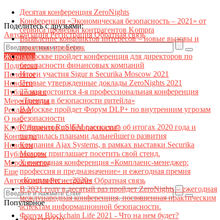
Десятая конференция ZeroNights
Конференция «Экономическая безопасность – 2021» от
Поделитесь с друзьями:
сервиса проверки контрагентов Kompra
Авторизация
Регистрация
Обратная связь
Выявление конфликтов интересов – новые вызовы и
практики проверок
В Москве пройдет конференция для директоров по
Журналы
безопасности финансовых компаний
Подписка
Итоги участия Sigur в Securika Moscow 2021
Полезное
Первые утвержденные доклады ZeroNights 2021
Новости
27 мая состоится 4-я профессиональная конференция
Публикации
«Тренды в безопасности ритейла»
Мероприятия
В Москве пройдет Форум DLP+ по внутренним угрозам
Реклама
безопасности
О нас
Компания RuSIEM рассказала об итогах 2020 года и
Клуб "Директор по безопасности"
поделилась планами дальнейшего развития
Контакты
Компания Ajax Systems, в рамках выставки Securika
Новости
Moscow приглашает посетить свой стенд.
Публикации
X ежегодная конференция «Комплаенс-менеджер:
Мероприятия
профессия и предназначение» и ежегодная премия
Еще
«Комплаенс — 2020»
Авторизация
Регистрация
Обратная связь
В 2021 году в десятый раз пройдет ZeroNights – ежегодная
международная конференция, посвященная практическим
Популярное
аспектам информационной безопасности.
Форум Blockchain Life 2021 - Что на нем будет?
Контакт22ы