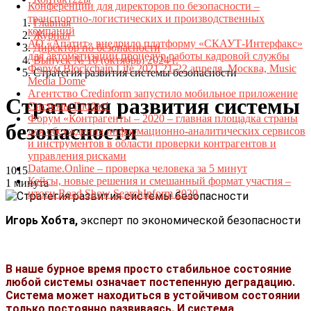
Конференции для директоров по безопасности –
транспортно-логистических и производственных
Главная
компаний
Журнал
АО «Апатит» внедрило платформу «СКАУТ-Интерфакс»
Директор по безопасности
для автоматизации процедур работы кадровой службы
Выпуск № 10 (октябрь) 2024 г.
Форум Blockchain Life 2021 21-22 апреля, Москва, Music
Стратегия развития системы безопасности
Media Dome
Агентство Credinform запустило мобильное приложение
Стратегия развития системы
Системы Глобас!
Форум «Контрагенты – 2020 – главная площадка страны
безопасности
для обсуждения информационно-аналитических сервисов
и инструментов в области проверки контрагентов и
управления рисками
Datame.Online – проверка человека за 5 минут
1015
Кейсы, новые решения и смешанный формат участия –
1 минута
итоги Road Show SearchInform 2020
Игорь Хобта,
эксперт по экономической безопасности
В наше бурное время просто стабильное состояние
любой системы означает постепенную деградацию.
Система может находиться в устойчивом состоянии
только постоянно развиваясь. И система