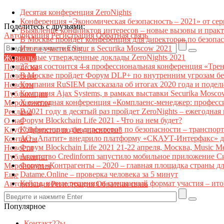
Десятая конференция ZeroNights
Конференция «Экономическая безопасность – 2021» от се
Поделитесь с друзьями:
Выявление конфликтов интересов – новые вызовы и прак
Авторизация
Регистрация
Обратная связь
В Москве пройдет конференция для директоров по безоп
Итоги участия Sigur в Securika Moscow 2021
Первые утвержденные доклады ZeroNights 2021
Журналы
27 мая состоится 4-я профессиональная конференция «Тре
Подписка
В Москве пройдет Форум DLP+ по внутренним угрозам бе
Полезное
Компания RuSIEM рассказала об итогах 2020 года и подел
Новости
Компания Ajax Systems, в рамках выставки Securika Mosco
Публикации
X ежегодная конференция «Комплаенс-менеджер: професс
Мероприятия
В 2021 году в десятый раз пройдет ZeroNights – ежегодн
Реклама
Форум Blockchain Life 2021 - Что на нем будет?
О нас
Конференции для директоров по безопасности – транспор
Клуб "Директор по безопасности"
АО «Апатит» внедрило платформу «СКАУТ-Интерфакс» дл
Контакты
Форум Blockchain Life 2021 21-22 апреля, Москва, Music 
Новости
Агентство Credinform запустило мобильное приложение С
Публикации
Форум «Контрагенты – 2020 – главная площадка страны д
Мероприятия
Datame.Online – проверка человека за 5 минут
Еще
Кейсы, новые решения и смешанный формат участия – ито
Авторизация
Регистрация
Обратная связь
Популярное
Контакт22ы