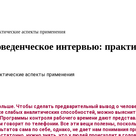
ические аспекты применения
нческое интервью: практич
льше. Чтобы сделать предварительный вывод о челове
аже слабых аналитических способностей, можно выяснит
 Программы контроля рабочего времени дают представл
ем говорит по телефонии. Все эти вещи полезны, поскол
ьтатов сама по себе, однако, не дает нам понимания п
статочно, нужно знать, что у людей происходит в голо