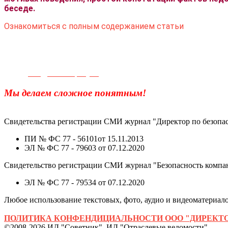
беседе.
Ознакомиться с полным содержанием статьи
Телефон для связи:
+7(499)
404-21-71
e-mail:
info@sec-company.ru
Мы делаем сложное понятным!
Свидетельства регистрации СМИ журнал "Директор по безопас
ПИ № ФС 77 - 56101от 15.11.2013
ЭЛ № ФС 77 - 79603 от 07.12.2020
Свидетельство регистрации СМИ журнал "Безопасность компа
ЭЛ № ФС 77 - 79534 от 07.12.2020
Любое использование текстовых, фото, аудио и видеоматериалов
ПОЛИТИКА КОНФЕНДИЦИАЛЬНОСТИ ООО "ДИРЕКТО
©2008-2026 ИД "Советник", ИД "Отраслевые ведомости"