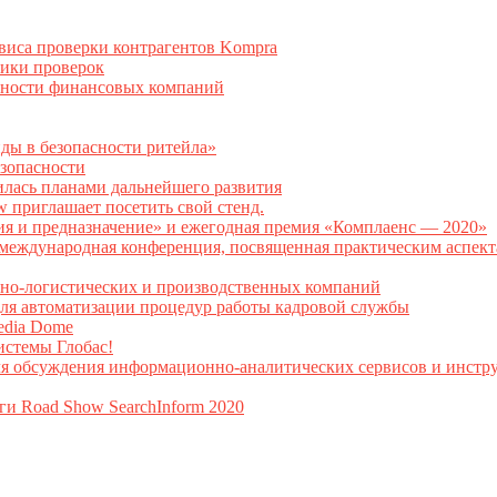
рвиса проверки контрагентов Kompra
тики проверок
асности финансовых компаний
нды в безопасности ритейла»
зопасности
илась планами дальнейшего развития
w приглашает посетить свой стенд.
ия и предназначение» и ежегодная премия «Комплаенс — 2020»
ая международная конференция, посвященная практическим аспе
тно-логистических и производственных компаний
я автоматизации процедур работы кадровой службы
Media Dome
истемы Глобас!
ля обсуждения информационно-аналитических сервисов и инстру
ги Road Show SearchInform 2020