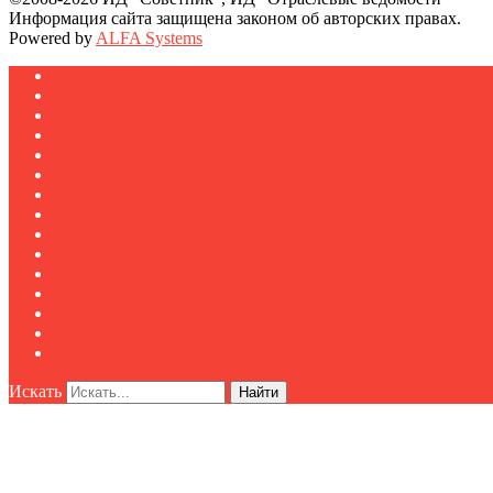
Информация сайта защищена законом об авторских правах.
Powered by
ALFA Systems
Журналы
Подписка
Полезное
Новости
Публикации
Мероприятия
Реклама
О нас
Клуб "Директор по безопасности"
Контакты
Новости
Публикации
Мероприятия
Реклама
О нас
Искать
Найти