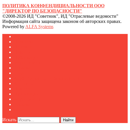
ПОЛИТИКА КОНФЕНДИЦИАЛЬНОСТИ ООО
"ДИРЕКТОР ПО БЕЗОПАСНОСТИ"
©2008-2026 ИД "Советник", ИД "Отраслевые ведомости"
Информация сайта защищена законом об авторских правах.
Powered by
ALFA Systems
Журналы
Подписка
Полезное
Новости
Публикации
Мероприятия
Реклама
О нас
Клуб "Директор по безопасности"
Контакты
Новости
Публикации
Мероприятия
Реклама
О нас
Искать
Найти