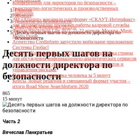
Конференции для директоров по безопасности –
транспортно-логистических и производственных
Главная
компаний
Журнал
АО «Апатит» внедрило платформу «СКАУТ-Интерфакс»
Директор по безопасности
для автоматизации процедур работы кадровой службы
Выпуск № 4 (апрель), 2021 г.
Форум Blockchain Life 2021 21-22 апреля, Москва, Music
Десять первых шагов на должности директора по
Media Dome
безопасности
Агентство Credinform запустило мобильное приложение
Системы Глобас!
Десять первых шагов на
Форум «Контрагенты – 2020 – главная площадка страны
для обсуждения информационно-аналитических сервисов
должности директора по
и инструментов в области проверки контрагентов и
управления рисками
безопасности
Datame.Online – проверка человека за 5 минут
Кейсы, новые решения и смешанный формат участия –
итоги Road Show SearchInform 2020
865
15 минут
Часть 2
Вячеслав Панкратьев