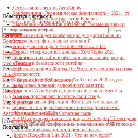
Десятая конференция ZeroNights
Конференция «Экономическая безопасность – 2021» от
Поделитесь с друзьями:
сервиса проверки контрагентов Kompra
Авторизация
Регистрация
Обратная связь
Выявление конфликтов интересов – новые вызовы и
практики проверок
В Москве пройдет конференция для директоров по
Журналы
безопасности финансовых компаний
Подписка
Итоги участия Sigur в Securika Moscow 2021
Полезное
Первые утвержденные доклады ZeroNights 2021
Новости
27 мая состоится 4-я профессиональная конференция
Публикации
«Тренды в безопасности ритейла»
Мероприятия
В Москве пройдет Форум DLP+ по внутренним угрозам
Реклама
безопасности
О нас
Компания RuSIEM рассказала об итогах 2020 года и
Клуб "Директор по безопасности"
поделилась планами дальнейшего развития
Контакты
Компания Ajax Systems, в рамках выставки Securika
Новости
Moscow приглашает посетить свой стенд.
Публикации
X ежегодная конференция «Комплаенс-менеджер:
Мероприятия
профессия и предназначение» и ежегодная премия
Еще
«Комплаенс — 2020»
Авторизация
Регистрация
Обратная связь
В 2021 году в десятый раз пройдет ZeroNights – ежегодная
международная конференция, посвященная практическим
Популярное
аспектам информационной безопасности.
Форум Blockchain Life 2021 - Что на нем будет?
Контакт22ы