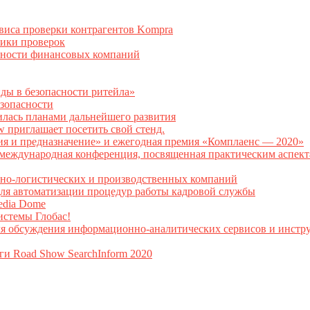
рвиса проверки контрагентов Kompra
тики проверок
асности финансовых компаний
нды в безопасности ритейла»
зопасности
илась планами дальнейшего развития
w приглашает посетить свой стенд.
ия и предназначение» и ежегодная премия «Комплаенс — 2020»
ая международная конференция, посвященная практическим аспе
тно-логистических и производственных компаний
я автоматизации процедур работы кадровой службы
Media Dome
истемы Глобас!
ля обсуждения информационно-аналитических сервисов и инстру
ги Road Show SearchInform 2020