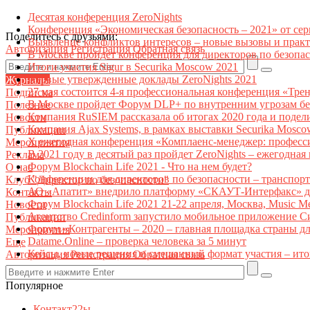
Десятая конференция ZeroNights
Конференция «Экономическая безопасность – 2021» от се
Поделитесь с друзьями:
Выявление конфликтов интересов – новые вызовы и прак
Авторизация
Регистрация
Обратная связь
В Москве пройдет конференция для директоров по безоп
Итоги участия Sigur в Securika Moscow 2021
Первые утвержденные доклады ZeroNights 2021
Журналы
27 мая состоится 4-я профессиональная конференция «Тре
Подписка
В Москве пройдет Форум DLP+ по внутренним угрозам бе
Полезное
Компания RuSIEM рассказала об итогах 2020 года и подел
Новости
Компания Ajax Systems, в рамках выставки Securika Mosco
Публикации
X ежегодная конференция «Комплаенс-менеджер: професс
Мероприятия
В 2021 году в десятый раз пройдет ZeroNights – ежегодн
Реклама
Форум Blockchain Life 2021 - Что на нем будет?
О нас
Конференции для директоров по безопасности – транспор
Клуб "Директор по безопасности"
АО «Апатит» внедрило платформу «СКАУТ-Интерфакс» дл
Контакты
Форум Blockchain Life 2021 21-22 апреля, Москва, Music 
Новости
Агентство Credinform запустило мобильное приложение С
Публикации
Форум «Контрагенты – 2020 – главная площадка страны д
Мероприятия
Datame.Online – проверка человека за 5 минут
Еще
Кейсы, новые решения и смешанный формат участия – ито
Авторизация
Регистрация
Обратная связь
Популярное
Контакт22ы