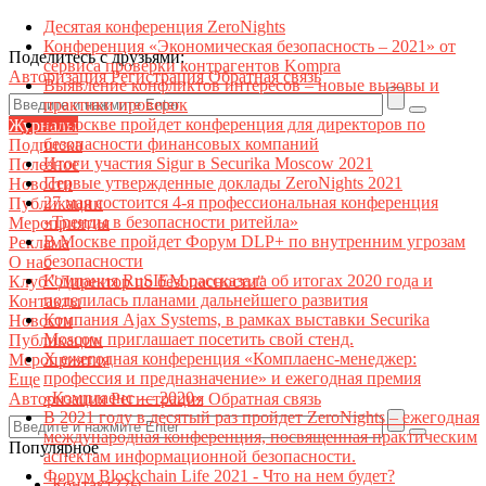
Десятая конференция ZeroNights
Конференция «Экономическая безопасность – 2021» от
Поделитесь с друзьями:
сервиса проверки контрагентов Kompra
Авторизация
Регистрация
Обратная связь
Выявление конфликтов интересов – новые вызовы и
практики проверок
В Москве пройдет конференция для директоров по
Журналы
безопасности финансовых компаний
Подписка
Итоги участия Sigur в Securika Moscow 2021
Полезное
Первые утвержденные доклады ZeroNights 2021
Новости
27 мая состоится 4-я профессиональная конференция
Публикации
«Тренды в безопасности ритейла»
Мероприятия
В Москве пройдет Форум DLP+ по внутренним угрозам
Реклама
безопасности
О нас
Компания RuSIEM рассказала об итогах 2020 года и
Клуб "Директор по безопасности"
поделилась планами дальнейшего развития
Контакты
Компания Ajax Systems, в рамках выставки Securika
Новости
Moscow приглашает посетить свой стенд.
Публикации
X ежегодная конференция «Комплаенс-менеджер:
Мероприятия
профессия и предназначение» и ежегодная премия
Еще
«Комплаенс — 2020»
Авторизация
Регистрация
Обратная связь
В 2021 году в десятый раз пройдет ZeroNights – ежегодная
международная конференция, посвященная практическим
Популярное
аспектам информационной безопасности.
Форум Blockchain Life 2021 - Что на нем будет?
Контакт22ы