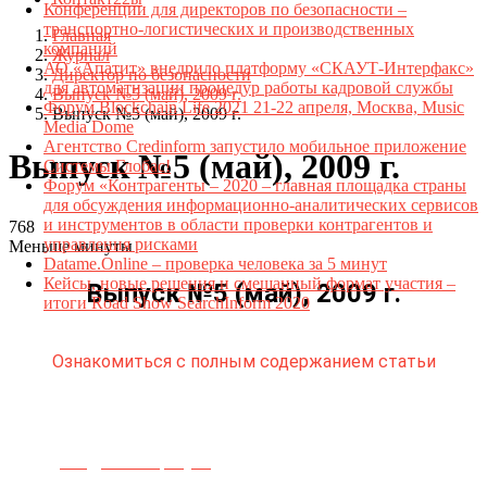
Конференции для директоров по безопасности –
транспортно-логистических и производственных
Главная
компаний
Журнал
АО «Апатит» внедрило платформу «СКАУТ-Интерфакс»
Директор по безопасности
для автоматизации процедур работы кадровой службы
Выпуск №5 (май), 2009 г.
Форум Blockchain Life 2021 21-22 апреля, Москва, Music
Выпуск №5 (май), 2009 г.
Media Dome
Агентство Credinform запустило мобильное приложение
Выпуск №5 (май), 2009 г.
Системы Глобас!
Форум «Контрагенты – 2020 – главная площадка страны
для обсуждения информационно-аналитических сервисов
и инструментов в области проверки контрагентов и
768
управления рисками
Меньше минуты
Datame.Online – проверка человека за 5 минут
Кейсы, новые решения и смешанный формат участия –
Выпуск №5 (май), 2009 г.
итоги Road Show SearchInform 2020
Ознакомиться с полным содержанием статьи
Телефон для связи:
+7(499)
404-21-71
e-mail:
info@sec-company.ru