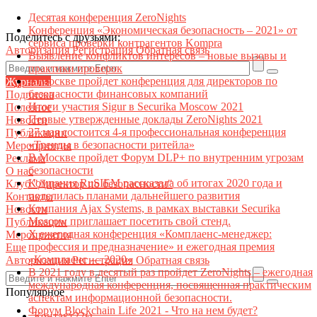
Десятая конференция ZeroNights
Конференция «Экономическая безопасность – 2021» от
Поделитесь с друзьями:
сервиса проверки контрагентов Kompra
Авторизация
Регистрация
Обратная связь
Выявление конфликтов интересов – новые вызовы и
практики проверок
В Москве пройдет конференция для директоров по
Журналы
безопасности финансовых компаний
Подписка
Итоги участия Sigur в Securika Moscow 2021
Полезное
Первые утвержденные доклады ZeroNights 2021
Новости
27 мая состоится 4-я профессиональная конференция
Публикации
«Тренды в безопасности ритейла»
Мероприятия
В Москве пройдет Форум DLP+ по внутренним угрозам
Реклама
безопасности
О нас
Компания RuSIEM рассказала об итогах 2020 года и
Клуб "Директор по безопасности"
поделилась планами дальнейшего развития
Контакты
Компания Ajax Systems, в рамках выставки Securika
Новости
Moscow приглашает посетить свой стенд.
Публикации
X ежегодная конференция «Комплаенс-менеджер:
Мероприятия
профессия и предназначение» и ежегодная премия
Еще
«Комплаенс — 2020»
Авторизация
Регистрация
Обратная связь
В 2021 году в десятый раз пройдет ZeroNights – ежегодная
международная конференция, посвященная практическим
Популярное
аспектам информационной безопасности.
Форум Blockchain Life 2021 - Что на нем будет?
Контакт22ы