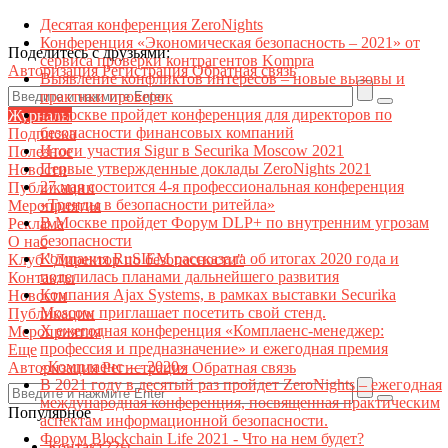
Десятая конференция ZeroNights
Конференция «Экономическая безопасность – 2021» от
Поделитесь с друзьями:
сервиса проверки контрагентов Kompra
Авторизация
Регистрация
Обратная связь
Выявление конфликтов интересов – новые вызовы и
практики проверок
В Москве пройдет конференция для директоров по
Журналы
безопасности финансовых компаний
Подписка
Итоги участия Sigur в Securika Moscow 2021
Полезное
Первые утвержденные доклады ZeroNights 2021
Новости
27 мая состоится 4-я профессиональная конференция
Публикации
«Тренды в безопасности ритейла»
Мероприятия
В Москве пройдет Форум DLP+ по внутренним угрозам
Реклама
безопасности
О нас
Компания RuSIEM рассказала об итогах 2020 года и
Клуб "Директор по безопасности"
поделилась планами дальнейшего развития
Контакты
Компания Ajax Systems, в рамках выставки Securika
Новости
Moscow приглашает посетить свой стенд.
Публикации
X ежегодная конференция «Комплаенс-менеджер:
Мероприятия
профессия и предназначение» и ежегодная премия
Еще
«Комплаенс — 2020»
Авторизация
Регистрация
Обратная связь
В 2021 году в десятый раз пройдет ZeroNights – ежегодная
международная конференция, посвященная практическим
Популярное
аспектам информационной безопасности.
Форум Blockchain Life 2021 - Что на нем будет?
Контакт22ы