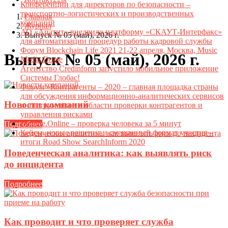
Конференции для директоров по безопасности –
транспортно-логистических и производственных
Главная
компаний
Журнал
АО «Апатит» внедрило платформу «СКАУТ-Интерфакс»
Выпуск № 05 (май), 2026 г.
для автоматизации процедур работы кадровой службы
Форум Blockchain Life 2021 21-22 апреля, Москва, Music
Выпуск № 05 (май), 2026 г.
Media Dome
Агентство Credinform запустило мобильное приложение
Системы Глобас!
Форум «Контрагенты – 2020 – главная площадка страны
для обсуждения информационно-аналитических сервисов
Новости компаний
и инструментов в области проверки контрагентов и
управления рисками
Datame.Online – проверка человека за 5 минут
Подробнее
Кейсы, новые решения и смешанный формат участия –
итоги Road Show SearchInform 2020
Поведенческая аналитика: как выявлять риск
до инцидента
Подробнее
Как проводит и что проверяет служба