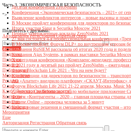
Часть 3.
ЭКОНОМИЧЕСКАЯ БЕЗОПАСНОСТЬ
Десятая конференция ZeroNights
Конференция «Экономическая безопасность – 2021» от се
">
Выявление конфликтов интересов – новые вызовы и прак
В Москве пройдет конференция для директоров по безоп
Итоги участия Sigur в Securika Moscow 2021
Поделитесь с друзьями:
Первые утвержденные доклады ZeroNights 2021
Авторизация
Регистрация
Обратная связь
27 мая состоится 4-я профессиональная конференция «Тре
В Москве пройдет Форум DLP+ по внутренним угрозам бе
Журналы
Компания RuSIEM рассказала об итогах 2020 года и подел
Подписка
Компания Ajax Systems, в рамках выставки Securika Mosco
Полезное
X ежегодная конференция «Комплаенс-менеджер: професс
Новости
В 2021 году в десятый раз пройдет ZeroNights – ежегодн
Публикации
Форум Blockchain Life 2021 - Что на нем будет?
Мероприятия
Конференции для директоров по безопасности – транспор
Реклама
АО «Апатит» внедрило платформу «СКАУТ-Интерфакс» дл
О нас
Форум Blockchain Life 2021 21-22 апреля, Москва, Music 
Клуб "Директор по безопасности"
Агентство Credinform запустило мобильное приложение С
Контакты
Форум «Контрагенты – 2020 – главная площадка страны д
Новости
Datame.Online – проверка человека за 5 минут
Публикации
Кейсы, новые решения и смешанный формат участия – ито
Мероприятия
Еще
Авторизация
Регистрация
Обратная связь