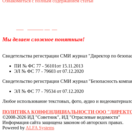
Ознакомиться с полным содержанием статьи
Телефон для связи:
+7(499)
404-21-71
e-mail:
info@sec-company.ru
Мы делаем сложное понятным!
Свидетельства регистрации СМИ журнал "Директор по безопас
ПИ № ФС 77 - 56101от 15.11.2013
ЭЛ № ФС 77 - 79603 от 07.12.2020
Свидетельство регистрации СМИ журнал "Безопасность компа
ЭЛ № ФС 77 - 79534 от 07.12.2020
Любое использование текстовых, фото, аудио и видеоматериалов
ПОЛИТИКА КОНФЕНДИЦИАЛЬНОСТИ ООО "ДИРЕКТО
©2008-2026 ИД "Советник", ИД "Отраслевые ведомости"
Информация сайта защищена законом об авторских правах.
Powered by
ALFA Systems