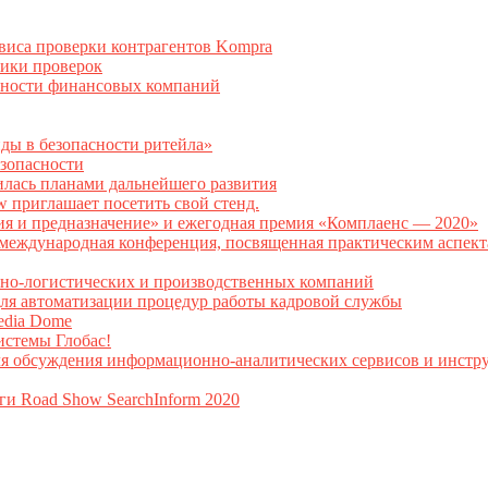
рвиса проверки контрагентов Kompra
тики проверок
асности финансовых компаний
нды в безопасности ритейла»
зопасности
илась планами дальнейшего развития
w приглашает посетить свой стенд.
ия и предназначение» и ежегодная премия «Комплаенс — 2020»
ая международная конференция, посвященная практическим аспе
тно-логистических и производственных компаний
я автоматизации процедур работы кадровой службы
Media Dome
истемы Глобас!
ля обсуждения информационно-аналитических сервисов и инстру
ги Road Show SearchInform 2020