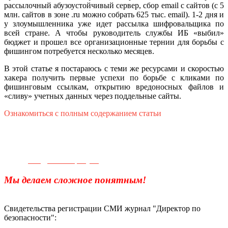
рассылочный абузоустойчивый сервер, сбор email с сайтов (с 5
млн. сайтов в зоне .ru можно собрать 625 тыс. email). 1-2 дня и
у злоумышленника уже идет рассылка шифровальщика по
всей стране. А чтобы руководитель службы ИБ «выбил»
бюджет и прошел все организационные тернии для борьбы с
фишингом потребуется несколько месяцев.
В этой статье я постараюсь с теми же ресурсами и скоростью
хакера получить первые успехи по борьбе с кликами по
фишинговым ссылкам, открытию вредоносных файлов и
«сливу» учетных данных через поддельные сайты.
Ознакомиться с полным содержанием статьи
Телефон для связи:
+7(499)
404-21-71
e-mail:
info@sec-company.ru
Мы делаем сложное понятным!
Свидетельства регистрации СМИ журнал "Директор по
безопасности":