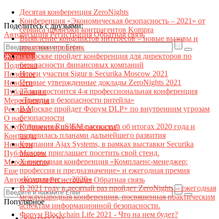
Десятая конференция ZeroNights
Конференция «Экономическая безопасность – 2021» от
Поделитесь с друзьями:
сервиса проверки контрагентов Kompra
Авторизация
Регистрация
Обратная связь
Выявление конфликтов интересов – новые вызовы и
практики проверок
В Москве пройдет конференция для директоров по
Журналы
безопасности финансовых компаний
Подписка
Итоги участия Sigur в Securika Moscow 2021
Полезное
Первые утвержденные доклады ZeroNights 2021
Новости
27 мая состоится 4-я профессиональная конференция
Публикации
«Тренды в безопасности ритейла»
Мероприятия
В Москве пройдет Форум DLP+ по внутренним угрозам
Реклама
безопасности
О нас
Компания RuSIEM рассказала об итогах 2020 года и
Клуб "Директор по безопасности"
поделилась планами дальнейшего развития
Контакты
Компания Ajax Systems, в рамках выставки Securika
Новости
Moscow приглашает посетить свой стенд.
Публикации
X ежегодная конференция «Комплаенс-менеджер:
Мероприятия
профессия и предназначение» и ежегодная премия
Еще
«Комплаенс — 2020»
Авторизация
Регистрация
Обратная связь
В 2021 году в десятый раз пройдет ZeroNights – ежегодная
международная конференция, посвященная практическим
Популярное
аспектам информационной безопасности.
Форум Blockchain Life 2021 - Что на нем будет?
Контакт22ы