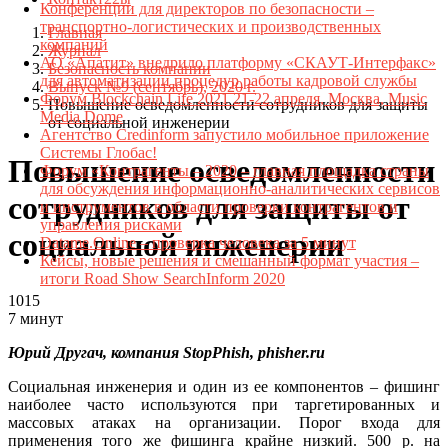
Конференции для директоров по безопасности –
транспортно-логистических и производственных
Главная
компаний
Журнал
АО «Апатит» внедрило платформу «СКАУТ-Интерфакс»
Безопасность компании
для автоматизации процедур работы кадровой службы
Выпуск №9 (сентябрь), 2020 г.
Форум Blockchain Life 2021 21-22 апреля, Москва, Music
Повышение осведомленности сотрудников для защиты
Media Dome
от социальной инженерии
Агентство Credinform запустило мобильное приложение
Системы Глобас!
Повышение осведомленности
Форум «Контрагенты – 2020 – главная площадка страны
для обсуждения информационно-аналитических сервисов
сотрудников для защиты от
и инструментов в области проверки контрагентов и
управления рисками
социальной инженерии
Datame.Online – проверка человека за 5 минут
Кейсы, новые решения и смешанный формат участия –
итоги Road Show SearchInform 2020
1015
7 минут
Юрий Другач, компания StopPhish, phisher.ru
Социальная инженерия и один из ее компонентов – фишинг
наиболее часто используются при таргетированных и
массовых атаках на организации. Порог входа для
применения того же фишинга крайне низкий. 500 р. на