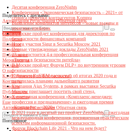
Десятая конференция ZeroNights
Конференция «Экономическая безопасность – 2021» от
Поделитесь с друзьями:
сервиса проверки контрагентов Kompra
Авторизация
Регистрация
Обратная связь
Выявление конфликтов интересов – новые вызовы и
практики проверок
В Москве пройдет конференция для директоров по
Журналы
безопасности финансовых компаний
Подписка
Итоги участия Sigur в Securika Moscow 2021
Полезное
Первые утвержденные доклады ZeroNights 2021
Новости
27 мая состоится 4-я профессиональная конференция
Публикации
«Тренды в безопасности ритейла»
Мероприятия
В Москве пройдет Форум DLP+ по внутренним угрозам
Реклама
безопасности
О нас
Компания RuSIEM рассказала об итогах 2020 года и
Клуб "Директор по безопасности"
поделилась планами дальнейшего развития
Контакты
Компания Ajax Systems, в рамках выставки Securika
Новости
Moscow приглашает посетить свой стенд.
Публикации
X ежегодная конференция «Комплаенс-менеджер:
Мероприятия
профессия и предназначение» и ежегодная премия
Еще
«Комплаенс — 2020»
Авторизация
Регистрация
Обратная связь
В 2021 году в десятый раз пройдет ZeroNights – ежегодная
международная конференция, посвященная практическим
Популярное
аспектам информационной безопасности.
Форум Blockchain Life 2021 - Что на нем будет?
Контакт22ы