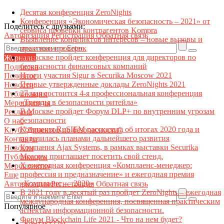
Десятая конференция ZeroNights
Конференция «Экономическая безопасность – 2021» от
Поделитесь с друзьями:
сервиса проверки контрагентов Kompra
Авторизация
Регистрация
Обратная связь
Выявление конфликтов интересов – новые вызовы и
практики проверок
В Москве пройдет конференция для директоров по
Журналы
безопасности финансовых компаний
Подписка
Итоги участия Sigur в Securika Moscow 2021
Полезное
Первые утвержденные доклады ZeroNights 2021
Новости
27 мая состоится 4-я профессиональная конференция
Публикации
«Тренды в безопасности ритейла»
Мероприятия
В Москве пройдет Форум DLP+ по внутренним угрозам
Реклама
безопасности
О нас
Компания RuSIEM рассказала об итогах 2020 года и
Клуб "Директор по безопасности"
поделилась планами дальнейшего развития
Контакты
Компания Ajax Systems, в рамках выставки Securika
Новости
Moscow приглашает посетить свой стенд.
Публикации
X ежегодная конференция «Комплаенс-менеджер:
Мероприятия
профессия и предназначение» и ежегодная премия
Еще
«Комплаенс — 2020»
Авторизация
Регистрация
Обратная связь
В 2021 году в десятый раз пройдет ZeroNights – ежегодная
международная конференция, посвященная практическим
Популярное
аспектам информационной безопасности.
Форум Blockchain Life 2021 - Что на нем будет?
Контакт22ы