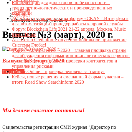
Конференции для директоров по безопасности –
транспортно-логистических и производственных
Главная
компаний
Журнал
АО «Апатит» внедрило платформу «СКАУТ-Интерфакс»
Выпуск №3 (март), 2020 г.
для автоматизации процедур работы кадровой службы
Форум Blockchain Life 2021 21-22 апреля, Москва, Music
Выпуск №3 (март), 2020 г.
Media Dome
Агентство Credinform запустило мобильное приложение
Системы Глобас!
Форум «Контрагенты – 2020 – главная площадка страны
для обсуждения информационно-аналитических сервисов
Выпуск №3 (март), 2020 г.
и инструментов в области проверки контрагентов и
управления рисками
Datame.Online – проверка человека за 5 минут
Подробнее
Кейсы, новые решения и смешанный формат участия –
итоги Road Show SearchInform 2020
Телефон для связи:
+7(499)
404-21-71
e-mail:
info@sec-company.ru
Мы делаем сложное понятным!
Свидетельства регистрации СМИ журнал "Директор по