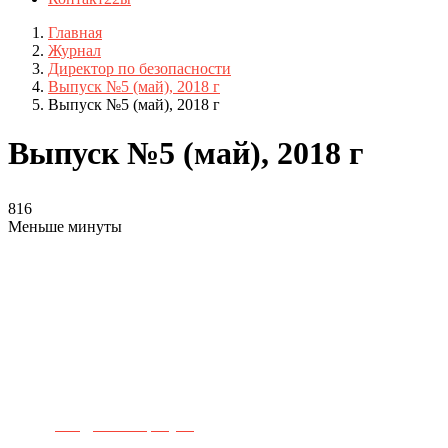
Главная
Журнал
Директор по безопасности
Выпуск №5 (май), 2018 г
Выпуск №5 (май), 2018 г
Выпуск №5 (май), 2018 г
816
Меньше минуты
Телефон для связи:
+7(499)
404-21-71
e-mail:
info@sec-company.ru