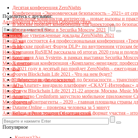
Десятая конференция ZeroNights
Конференция «Экономическая безопасность – 2021» от се
Поделитесь с друзьями:
Выявление конфликтов интересов – новые вызовы и прак
Авторизация
Регистрация
Обратная связь
В Москве пройдет конференция для директоров по безоп
Итоги участия Sigur в Securika Moscow 2021
Первые утвержденные доклады ZeroNights 2021
Журналы
27 мая состоится 4-я профессиональная конференция «Тре
Подписка
В Москве пройдет Форум DLP+ по внутренним угрозам бе
Полезное
Компания RuSIEM рассказала об итогах 2020 года и подел
Новости
Компания Ajax Systems, в рамках выставки Securika Mosco
Публикации
X ежегодная конференция «Комплаенс-менеджер: професс
Мероприятия
В 2021 году в десятый раз пройдет ZeroNights – ежегодн
Реклама
Форум Blockchain Life 2021 - Что на нем будет?
О нас
Конференции для директоров по безопасности – транспор
Клуб "Директор по безопасности"
АО «Апатит» внедрило платформу «СКАУТ-Интерфакс» дл
Контакты
Форум Blockchain Life 2021 21-22 апреля, Москва, Music 
Новости
Агентство Credinform запустило мобильное приложение С
Публикации
Форум «Контрагенты – 2020 – главная площадка страны д
Мероприятия
Datame.Online – проверка человека за 5 минут
Еще
Кейсы, новые решения и смешанный формат участия – ито
Авторизация
Регистрация
Обратная связь
Популярное
Контакт22ы