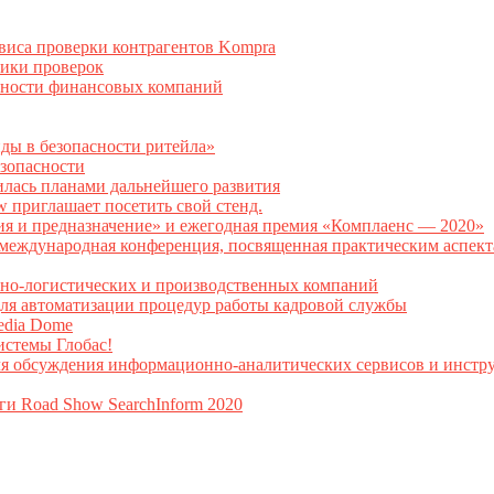
рвиса проверки контрагентов Kompra
тики проверок
асности финансовых компаний
нды в безопасности ритейла»
зопасности
илась планами дальнейшего развития
w приглашает посетить свой стенд.
ия и предназначение» и ежегодная премия «Комплаенс — 2020»
ая международная конференция, посвященная практическим аспе
тно-логистических и производственных компаний
я автоматизации процедур работы кадровой службы
Media Dome
истемы Глобас!
ля обсуждения информационно-аналитических сервисов и инстру
ги Road Show SearchInform 2020