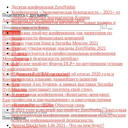
Десятая конференция ZeroNights
Конференция «Экономическая безопасность – 2021» от
Поделитесь с друзьями:
сервиса проверки контрагентов Kompra
Авторизация
Регистрация
Обратная связь
Выявление конфликтов интересов – новые вызовы и
практики проверок
В Москве пройдет конференция для директоров по
Журналы
безопасности финансовых компаний
Подписка
Итоги участия Sigur в Securika Moscow 2021
Полезное
Первые утвержденные доклады ZeroNights 2021
Новости
27 мая состоится 4-я профессиональная конференция
Публикации
«Тренды в безопасности ритейла»
Мероприятия
В Москве пройдет Форум DLP+ по внутренним угрозам
Реклама
безопасности
О нас
Компания RuSIEM рассказала об итогах 2020 года и
Клуб "Директор по безопасности"
поделилась планами дальнейшего развития
Контакты
Компания Ajax Systems, в рамках выставки Securika
Новости
Moscow приглашает посетить свой стенд.
Публикации
X ежегодная конференция «Комплаенс-менеджер:
Мероприятия
профессия и предназначение» и ежегодная премия
Еще
«Комплаенс — 2020»
Авторизация
Регистрация
Обратная связь
В 2021 году в десятый раз пройдет ZeroNights – ежегодная
международная конференция, посвященная практическим
Популярное
аспектам информационной безопасности.
Форум Blockchain Life 2021 - Что на нем будет?
Контакт22ы