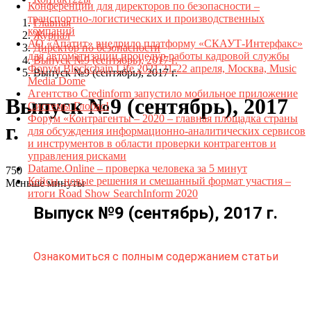
Конференции для директоров по безопасности –
транспортно-логистических и производственных
Главная
компаний
Журнал
АО «Апатит» внедрило платформу «СКАУТ-Интерфакс»
Директор по безопасности
для автоматизации процедур работы кадровой службы
Выпуск №9 (сентябрь), 2017 г.
Форум Blockchain Life 2021 21-22 апреля, Москва, Music
Выпуск №9 (сентябрь), 2017 г.
Media Dome
Агентство Credinform запустило мобильное приложение
Выпуск №9 (сентябрь), 2017
Системы Глобас!
Форум «Контрагенты – 2020 – главная площадка страны
г.
для обсуждения информационно-аналитических сервисов
и инструментов в области проверки контрагентов и
управления рисками
Datame.Online – проверка человека за 5 минут
750
Кейсы, новые решения и смешанный формат участия –
Меньше минуты
итоги Road Show SearchInform 2020
Выпуск №9 (сентябрь), 2017 г.
Ознакомиться с полным содержанием статьи
Телефон для связи:
+7(499)
404-21-71