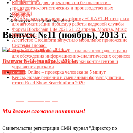
Конференции для директоров по безопасности –
транспортно-логистических и производственных
Главная
компаний
Журнал
АО «Апатит» внедрило платформу «СКАУТ-Интерфакс»
Выпуск №11 (ноябрь), 2013 г.
для автоматизации процедур работы кадровой службы
Форум Blockchain Life 2021 21-22 апреля, Москва, Music
Выпуск №11 (ноябрь), 2013 г.
Media Dome
Агентство Credinform запустило мобильное приложение
Системы Глобас!
Форум «Контрагенты – 2020 – главная площадка страны
для обсуждения информационно-аналитических сервисов
Выпуск №11 (ноябрь), 2013 г.
и инструментов в области проверки контрагентов и
управления рисками
Datame.Online – проверка человека за 5 минут
Подробнее
Кейсы, новые решения и смешанный формат участия –
итоги Road Show SearchInform 2020
Телефон для связи:
+7(499)
404-21-71
e-mail:
info@sec-company.ru
Мы делаем сложное понятным!
Свидетельства регистрации СМИ журнал "Директор по