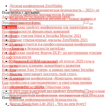
Десятая конференция ZeroNights
Конференция «Экономическая безопасность – 2021» от
Поделитесь с друзьями:
сервиса проверки контрагентов Kompra
Авторизация
Регистрация
Обратная связь
Выявление конфликтов интересов – новые вызовы и
практики проверок
В Москве пройдет конференция для директоров по
Журналы
безопасности финансовых компаний
Подписка
Итоги участия Sigur в Securika Moscow 2021
Полезное
Первые утвержденные доклады ZeroNights 2021
Новости
27 мая состоится 4-я профессиональная конференция
Публикации
«Тренды в безопасности ритейла»
Мероприятия
В Москве пройдет Форум DLP+ по внутренним угрозам
Реклама
безопасности
О нас
Компания RuSIEM рассказала об итогах 2020 года и
Клуб "Директор по безопасности"
поделилась планами дальнейшего развития
Контакты
Компания Ajax Systems, в рамках выставки Securika
Новости
Moscow приглашает посетить свой стенд.
Публикации
X ежегодная конференция «Комплаенс-менеджер:
Мероприятия
профессия и предназначение» и ежегодная премия
Еще
«Комплаенс — 2020»
Авторизация
Регистрация
Обратная связь
В 2021 году в десятый раз пройдет ZeroNights – ежегодная
международная конференция, посвященная практическим
Популярное
аспектам информационной безопасности.
Форум Blockchain Life 2021 - Что на нем будет?
Контакт22ы