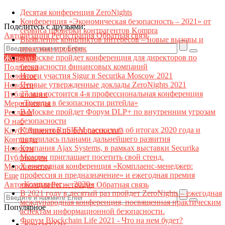
Десятая конференция ZeroNights
Конференция «Экономическая безопасность – 2021» от
Поделитесь с друзьями:
сервиса проверки контрагентов Kompra
Авторизация
Регистрация
Обратная связь
Выявление конфликтов интересов – новые вызовы и
практики проверок
В Москве пройдет конференция для директоров по
Журналы
безопасности финансовых компаний
Подписка
Итоги участия Sigur в Securika Moscow 2021
Полезное
Первые утвержденные доклады ZeroNights 2021
Новости
27 мая состоится 4-я профессиональная конференция
Публикации
«Тренды в безопасности ритейла»
Мероприятия
В Москве пройдет Форум DLP+ по внутренним угрозам
Реклама
безопасности
О нас
Компания RuSIEM рассказала об итогах 2020 года и
Клуб "Директор по безопасности"
поделилась планами дальнейшего развития
Контакты
Компания Ajax Systems, в рамках выставки Securika
Новости
Moscow приглашает посетить свой стенд.
Публикации
X ежегодная конференция «Комплаенс-менеджер:
Мероприятия
профессия и предназначение» и ежегодная премия
Еще
«Комплаенс — 2020»
Авторизация
Регистрация
Обратная связь
В 2021 году в десятый раз пройдет ZeroNights – ежегодная
международная конференция, посвященная практическим
Популярное
аспектам информационной безопасности.
Форум Blockchain Life 2021 - Что на нем будет?
Контакт22ы