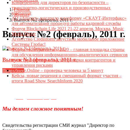
Конференции для директоров по безопасности –
транспортно-логистических и производственных
Главная
компаний
Журнал
АО «Апатит» внедрило платформу «СКАУТ-Интерфакс»
Выпуск №2 (февраль), 2011 г.
для автоматизации процедур работы кадровой службы
Форум Blockchain Life 2021 21-22 апреля, Москва, Music
Выпуск №2 (февраль), 2011 г.
Media Dome
Агентство Credinform запустило мобильное приложение
Системы Глобас!
Форум «Контрагенты – 2020 – главная площадка страны
для обсуждения информационно-аналитических сервисов
Выпуск №2 (февраль), 2011 г.
и инструментов в области проверки контрагентов и
управления рисками
Datame.Online – проверка человека за 5 минут
Подробнее
Кейсы, новые решения и смешанный формат участия –
итоги Road Show SearchInform 2020
Телефон для связи:
+7(499)
404-21-71
e-mail:
info@sec-company.ru
Мы делаем сложное понятным!
Свидетельства регистрации СМИ журнал "Директор по