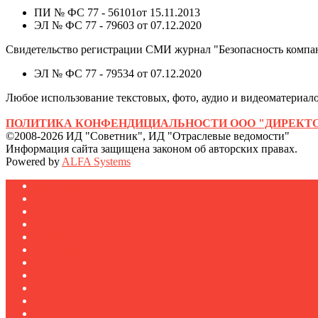
ПИ № ФС 77 - 56101от 15.11.2013
ЭЛ № ФС 77 - 79603 от 07.12.2020
Свидетельство регистрации СМИ журнал "Безопасность компа
ЭЛ № ФС 77 - 79534 от 07.12.2020
Любое использование текстовых, фото, аудио и видеоматериалов
ПОЛИТИКА КОНФЕНДИЦИАЛЬНОСТИ ООО "ДИРЕКТО
©2008-2026 ИД "Советник", ИД "Отраслевые ведомости"
Информация сайта защищена законом об авторских правах.
Powered by
ALFA Systems
Журналы
Подписка
Полезное
Новости
Публикации
Мероприятия
Реклама
О нас
Клуб "Директор по безопасности"
Контакты
Новости