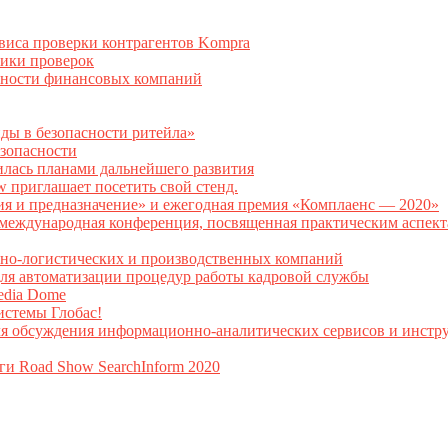
рвиса проверки контрагентов Kompra
тики проверок
асности финансовых компаний
нды в безопасности ритейла»
зопасности
илась планами дальнейшего развития
w приглашает посетить свой стенд.
ия и предназначение» и ежегодная премия «Комплаенс — 2020»
ая международная конференция, посвященная практическим аспе
тно-логистических и производственных компаний
я автоматизации процедур работы кадровой службы
Media Dome
истемы Глобас!
ля обсуждения информационно-аналитических сервисов и инстру
ги Road Show SearchInform 2020