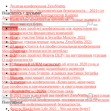
Десятая конференция ZeroNights
Конференция «Экономическая безопасность – 2021» от
Поделитесь с друзьями:
сервиса проверки контрагентов Kompra
Авторизация
Регистрация
Обратная связь
Выявление конфликтов интересов – новые вызовы и
практики проверок
В Москве пройдет конференция для директоров по
Журналы
безопасности финансовых компаний
Подписка
Итоги участия Sigur в Securika Moscow 2021
Полезное
Первые утвержденные доклады ZeroNights 2021
Новости
27 мая состоится 4-я профессиональная конференция
Публикации
«Тренды в безопасности ритейла»
Мероприятия
В Москве пройдет Форум DLP+ по внутренним угрозам
Реклама
безопасности
О нас
Компания RuSIEM рассказала об итогах 2020 года и
Клуб "Директор по безопасности"
поделилась планами дальнейшего развития
Контакты
Компания Ajax Systems, в рамках выставки Securika
Новости
Moscow приглашает посетить свой стенд.
Публикации
X ежегодная конференция «Комплаенс-менеджер:
Мероприятия
профессия и предназначение» и ежегодная премия
Еще
«Комплаенс — 2020»
Авторизация
Регистрация
Обратная связь
В 2021 году в десятый раз пройдет ZeroNights – ежегодная
международная конференция, посвященная практическим
Популярное
аспектам информационной безопасности.
Форум Blockchain Life 2021 - Что на нем будет?
Контакт22ы