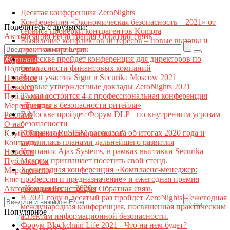
Десятая конференция ZeroNights
Конференция «Экономическая безопасность – 2021» от
Поделитесь с друзьями:
сервиса проверки контрагентов Kompra
Авторизация
Регистрация
Обратная связь
Выявление конфликтов интересов – новые вызовы и
практики проверок
В Москве пройдет конференция для директоров по
Журналы
безопасности финансовых компаний
Подписка
Итоги участия Sigur в Securika Moscow 2021
Полезное
Первые утвержденные доклады ZeroNights 2021
Новости
27 мая состоится 4-я профессиональная конференция
Публикации
«Тренды в безопасности ритейла»
Мероприятия
В Москве пройдет Форум DLP+ по внутренним угрозам
Реклама
безопасности
О нас
Компания RuSIEM рассказала об итогах 2020 года и
Клуб "Директор по безопасности"
поделилась планами дальнейшего развития
Контакты
Компания Ajax Systems, в рамках выставки Securika
Новости
Moscow приглашает посетить свой стенд.
Публикации
X ежегодная конференция «Комплаенс-менеджер:
Мероприятия
профессия и предназначение» и ежегодная премия
Еще
«Комплаенс — 2020»
Авторизация
Регистрация
Обратная связь
В 2021 году в десятый раз пройдет ZeroNights – ежегодная
международная конференция, посвященная практическим
Популярное
аспектам информационной безопасности.
Форум Blockchain Life 2021 - Что на нем будет?
Контакт22ы