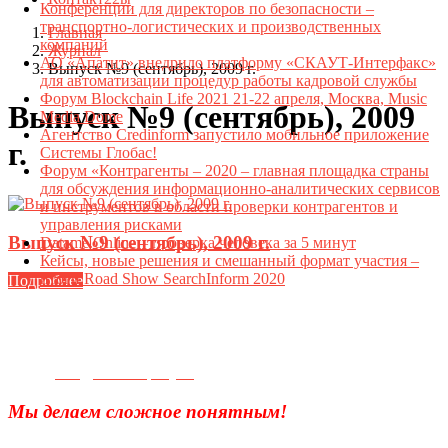
Конференции для директоров по безопасности –
транспортно-логистических и производственных
Главная
компаний
Журнал
АО «Апатит» внедрило платформу «СКАУТ-Интерфакс»
Выпуск №9 (сентябрь), 2009 г.
для автоматизации процедур работы кадровой службы
Форум Blockchain Life 2021 21-22 апреля, Москва, Music
Выпуск №9 (сентябрь), 2009
Media Dome
Агентство Credinform запустило мобильное приложение
г.
Системы Глобас!
Форум «Контрагенты – 2020 – главная площадка страны
для обсуждения информационно-аналитических сервисов
и инструментов в области проверки контрагентов и
управления рисками
Выпуск №9 (сентябрь), 2009 г.
Datame.Online – проверка человека за 5 минут
Кейсы, новые решения и смешанный формат участия –
итоги Road Show SearchInform 2020
Подробнее
Телефон для связи:
+7(499)
404-21-71
e-mail:
info@sec-company.ru
Мы делаем сложное понятным!