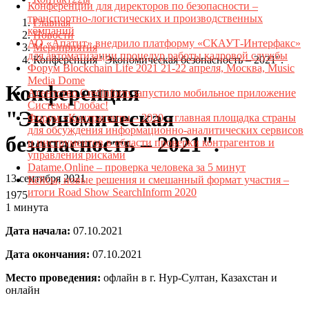
Конференции для директоров по безопасности –
транспортно-логистических и производственных
Главная
компаний
Новости
АО «Апатит» внедрило платформу «СКАУТ-Интерфакс»
Мероприятия
для автоматизации процедур работы кадровой службы
Конференция "Экономическая безопасность – 2021".
Форум Blockchain Life 2021 21-22 апреля, Москва, Music
Media Dome
Конференция
Агентство Credinform запустило мобильное приложение
Системы Глобас!
"Экономическая
Форум «Контрагенты – 2020 – главная площадка страны
для обсуждения информационно-аналитических сервисов
безопасность – 2021".
и инструментов в области проверки контрагентов и
управления рисками
Datame.Online – проверка человека за 5 минут
13 сентября 2021
Кейсы, новые решения и смешанный формат участия –
итоги Road Show SearchInform 2020
1975
1 минута
Дата начала:
07.10.2021
Дата окончания:
07.10.2021
Место проведения:
офлайн в г. Нур-Султан, Казахстан и
онлайн