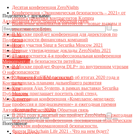
Десятая конференция ZeroNights
Конференция «Экономическая безопасность – 2021» от
Поделитесь с друзьями:
сервиса проверки контрагентов Kompra
Авторизация
Регистрация
Обратная связь
Выявление конфликтов интересов – новые вызовы и
практики проверок
В Москве пройдет конференция для директоров по
Журналы
безопасности финансовых компаний
Подписка
Итоги участия Sigur в Securika Moscow 2021
Полезное
Первые утвержденные доклады ZeroNights 2021
Новости
27 мая состоится 4-я профессиональная конференция
Публикации
«Тренды в безопасности ритейла»
Мероприятия
В Москве пройдет Форум DLP+ по внутренним угрозам
Реклама
безопасности
О нас
Компания RuSIEM рассказала об итогах 2020 года и
Клуб "Директор по безопасности"
поделилась планами дальнейшего развития
Контакты
Компания Ajax Systems, в рамках выставки Securika
Новости
Moscow приглашает посетить свой стенд.
Публикации
X ежегодная конференция «Комплаенс-менеджер:
Мероприятия
профессия и предназначение» и ежегодная премия
Еще
«Комплаенс — 2020»
Авторизация
Регистрация
Обратная связь
В 2021 году в десятый раз пройдет ZeroNights – ежегодная
международная конференция, посвященная практическим
Популярное
аспектам информационной безопасности.
Форум Blockchain Life 2021 - Что на нем будет?
Контакт22ы