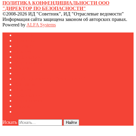
ПОЛИТИКА КОНФЕНДИЦИАЛЬНОСТИ ООО
"ДИРЕКТОР ПО БЕЗОПАСНОСТИ"
©2008-2026 ИД "Советник", ИД "Отраслевые ведомости"
Информация сайта защищена законом об авторских правах.
Powered by
ALFA Systems
Журналы
Подписка
Полезное
Новости
Публикации
Мероприятия
Реклама
О нас
Клуб "Директор по безопасности"
Контакты
Новости
Публикации
Мероприятия
Реклама
О нас
Искать
Найти