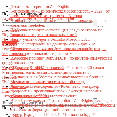
Десятая конференция ZeroNights
Конференция «Экономическая безопасность – 2021» от
Поделитесь с друзьями:
сервиса проверки контрагентов Kompra
Авторизация
Регистрация
Обратная связь
Выявление конфликтов интересов – новые вызовы и
практики проверок
В Москве пройдет конференция для директоров по
Журналы
безопасности финансовых компаний
Подписка
Итоги участия Sigur в Securika Moscow 2021
Полезное
Первые утвержденные доклады ZeroNights 2021
Новости
27 мая состоится 4-я профессиональная конференция
Публикации
«Тренды в безопасности ритейла»
Мероприятия
В Москве пройдет Форум DLP+ по внутренним угрозам
Реклама
безопасности
О нас
Компания RuSIEM рассказала об итогах 2020 года и
Клуб "Директор по безопасности"
поделилась планами дальнейшего развития
Контакты
Компания Ajax Systems, в рамках выставки Securika
Новости
Moscow приглашает посетить свой стенд.
Публикации
X ежегодная конференция «Комплаенс-менеджер:
Мероприятия
профессия и предназначение» и ежегодная премия
Еще
«Комплаенс — 2020»
Авторизация
Регистрация
Обратная связь
В 2021 году в десятый раз пройдет ZeroNights – ежегодная
международная конференция, посвященная практическим
Популярное
аспектам информационной безопасности.
Форум Blockchain Life 2021 - Что на нем будет?
Контакт22ы