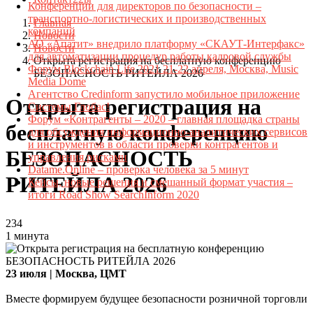
Конференции для директоров по безопасности –
транспортно-логистических и производственных
Главная
компаний
Новости
АО «Апатит» внедрило платформу «СКАУТ-Интерфакс»
Новости
для автоматизации процедур работы кадровой службы
Открыта регистрация на бесплатную конференцию
Форум Blockchain Life 2021 21-22 апреля, Москва, Music
БЕЗОПАСНОСТЬ РИТЕЙЛА 2026
Media Dome
Агентство Credinform запустило мобильное приложение
Открыта регистрация на
Системы Глобас!
Форум «Контрагенты – 2020 – главная площадка страны
бесплатную конференцию
для обсуждения информационно-аналитических сервисов
и инструментов в области проверки контрагентов и
БЕЗОПАСНОСТЬ
управления рисками
Datame.Online – проверка человека за 5 минут
РИТЕЙЛА 2026
Кейсы, новые решения и смешанный формат участия –
итоги Road Show SearchInform 2020
234
1 минута
23 июля | Москва, ЦМТ​​
Вместе формируем будущее безопасности розничной торговли