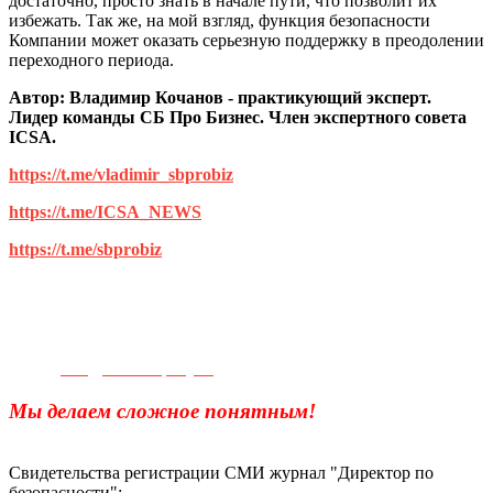
достаточно, просто знать в начале пути, что позволит их
избежать. Так же, на мой взгляд, функция безопасности
Компании может оказать серьезную поддержку в преодолении
переходного периода.
Автор:
Владимир Кочанов - практикующий эксперт.
Лидер команды СБ Про Бизнес. Член экспертного совета
ICSA.
https://t.me/vladimir_sbprobiz
https://t.me/ICSA_NEWS
https://t.me/sbprobiz
Телефон для связи:
+7(499)
404-21-71
e-mail:
info@sec-company.ru
Мы делаем сложное понятным!
Свидетельства регистрации СМИ журнал "Директор по
безопасности":