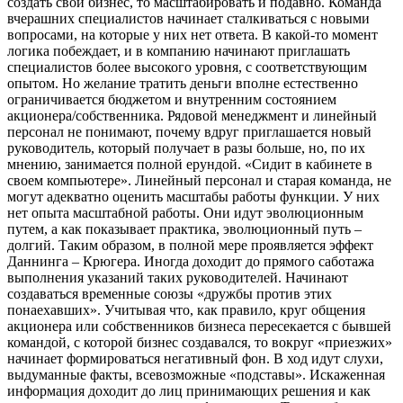
создать свой бизнес, то масштабировать и подавно. Команда
вчерашних специалистов начинает сталкиваться с новыми
вопросами, на которые у них нет ответа. В какой-то момент
логика побеждает, и в компанию начинают приглашать
специалистов более высокого уровня, с соответствующим
опытом. Но желание тратить деньги вполне естественно
ограничивается бюджетом и внутренним состоянием
акционера/собственника. Рядовой менеджмент и линейный
персонал не понимают, почему вдруг приглашается новый
руководитель, который получает в разы больше, но, по их
мнению, занимается полной ерундой. «Сидит в кабинете в
своем компьютере». Линейный персонал и старая команда, не
могут адекватно оценить масштабы работы функции. У них
нет опыта масштабной работы. Они идут эволюционным
путем, а как показывает практика, эволюционный путь –
долгий. Таким образом, в полной мере проявляется эффект
Даннинга – Крюгера. Иногда доходит до прямого саботажа
выполнения указаний таких руководителей. Начинают
создаваться временные союзы «дружбы против этих
понаехавших». Учитывая что, как правило, круг общения
акционера или собственников бизнеса пересекается с бывшей
командой, с которой бизнес создавался, то вокруг «приезжих»
начинает формироваться негативный фон. В ход идут слухи,
выдуманные факты, всевозможные «подставы». Искаженная
информация доходит до лиц принимающих решения и как