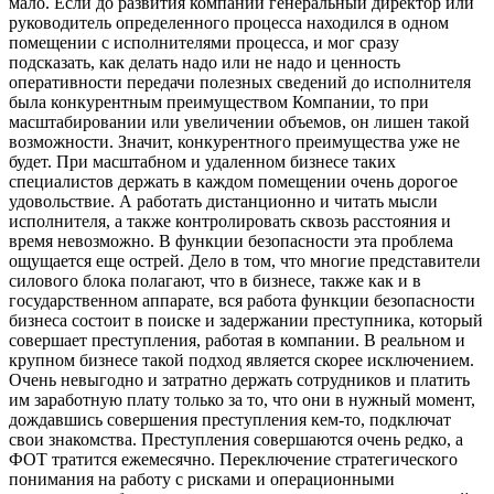
мало. Если до развития компании генеральный директор или
руководитель определенного процесса находился в одном
помещении с исполнителями процесса, и мог сразу
подсказать, как делать надо или не надо и ценность
оперативности передачи полезных сведений до исполнителя
была конкурентным преимуществом Компании, то при
масштабировании или увеличении объемов, он лишен такой
возможности. Значит, конкурентного преимущества уже не
будет. При масштабном и удаленном бизнесе таких
специалистов держать в каждом помещении очень дорогое
удовольствие. А работать дистанционно и читать мысли
исполнителя, а также контролировать сквозь расстояния и
время невозможно. В функции безопасности эта проблема
ощущается еще острей. Дело в том, что многие представители
силового блока полагают, что в бизнесе, также как и в
государственном аппарате, вся работа функции безопасности
бизнеса состоит в поиске и задержании преступника, который
совершает преступления, работая в компании. В реальном и
крупном бизнесе такой подход является скорее исключением.
Очень невыгодно и затратно держать сотрудников и платить
им заработную плату только за то, что они в нужный момент,
дождавшись совершения преступления кем-то, подключат
свои знакомства. Преступления совершаются очень редко, а
ФОТ тратится ежемесячно. Переключение стратегического
понимания на работу с рисками и операционными