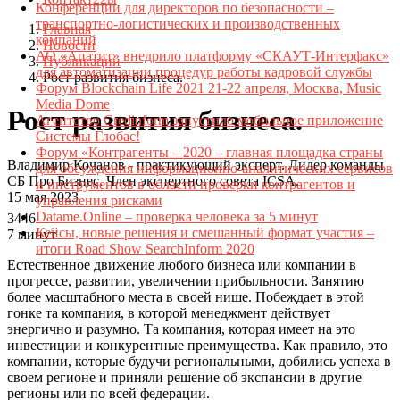
Конференции для директоров по безопасности –
транспортно-логистических и производственных
Главная
компаний
Новости
АО «Апатит» внедрило платформу «СКАУТ-Интерфакс»
Публикации
для автоматизации процедур работы кадровой службы
Рост развития бизнеса.
Форум Blockchain Life 2021 21-22 апреля, Москва, Music
Media Dome
Рост развития бизнеса.
Агентство Credinform запустило мобильное приложение
Системы Глобас!
Форум «Контрагенты – 2020 – главная площадка страны
Владимир Кочанов - практикующий эксперт. Лидер команды
для обсуждения информационно-аналитических сервисов
СБ Про Бизнес. Член экспертного совета ICSA.
и инструментов в области проверки контрагентов и
15 мая 2023
управления рисками
Datame.Online – проверка человека за 5 минут
3446
Кейсы, новые решения и смешанный формат участия –
7 минут
итоги Road Show SearchInform 2020
Естественное движение любого бизнеса или компании в
прогрессе, развитии, увеличении прибыльности. Занятию
более масштабного места в своей нише. Побеждает в этой
гонке та компания, в которой менеджмент действует
энергично и разумно. Та компания, которая имеет на это
инвестиции и конкурентные преимущества. Как правило, это
компании, которые будучи региональными, добились успеха в
своем регионе и приняли решение об экспансии в другие
регионы или по всей федерации.