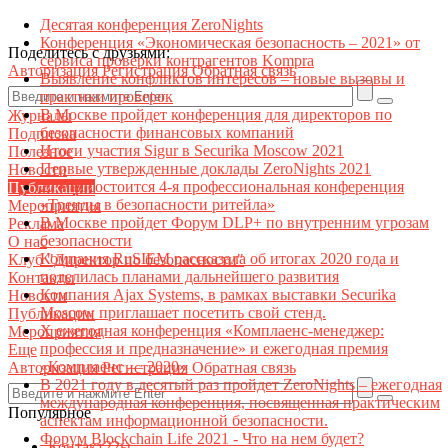
Десятая конференция ZeroNights
Конференция «Экономическая безопасность – 2021» от
Поделитесь с друзьями:
сервиса проверки контрагентов Kompra
Авторизация
Регистрация
Обратная связь
Выявление конфликтов интересов – новые вызовы и
практики проверок
В Москве пройдет конференция для директоров по
Журналы
безопасности финансовых компаний
Подписка
Итоги участия Sigur в Securika Moscow 2021
Полезное
Первые утвержденные доклады ZeroNights 2021
Новости
27 мая состоится 4-я профессиональная конференция
Публикации
«Тренды в безопасности ритейла»
Мероприятия
В Москве пройдет Форум DLP+ по внутренним угрозам
Реклама
безопасности
О нас
Компания RuSIEM рассказала об итогах 2020 года и
Клуб "Директор по безопасности"
поделилась планами дальнейшего развития
Контакты
Компания Ajax Systems, в рамках выставки Securika
Новости
Moscow приглашает посетить свой стенд.
Публикации
X ежегодная конференция «Комплаенс-менеджер:
Мероприятия
профессия и предназначение» и ежегодная премия
Еще
«Комплаенс — 2020»
Авторизация
Регистрация
Обратная связь
В 2021 году в десятый раз пройдет ZeroNights – ежегодная
международная конференция, посвященная практическим
Популярное
аспектам информационной безопасности.
Форум Blockchain Life 2021 - Что на нем будет?
Контакт22ы