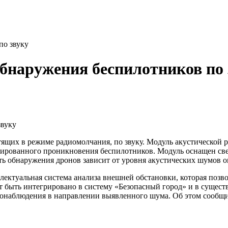
по звуку
обнаружения беспилотников по 
тящих в режиме радиомолчания, по звуку. Модуль акустической 
онированного проникновения беспилотников. Модуль оснащен с
 обнаружения дронов зависит от уровня акустических шумов ок
лектуальная система анализа внешней обстановки, которая позв
 быть интегрировано в систему «Безопасный город» и в сущест
еонаблюдения в направлении выявленного шума. Об этом сообщи