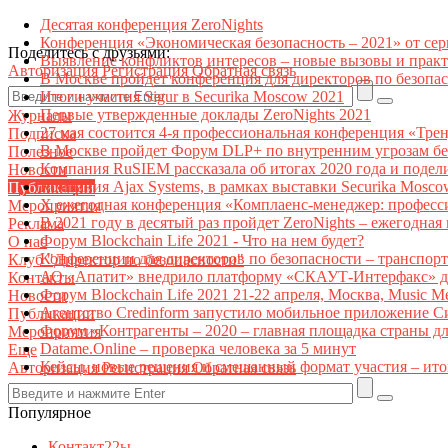
Десятая конференция ZeroNights
Конференция «Экономическая безопасность – 2021» от се
Поделитесь с друзьями:
Выявление конфликтов интересов – новые вызовы и прак
Авторизация
Регистрация
Обратная связь
В Москве пройдет конференция для директоров по безоп
Итоги участия Sigur в Securika Moscow 2021
Первые утвержденные доклады ZeroNights 2021
Журналы
27 мая состоится 4-я профессиональная конференция «Тре
Подписка
В Москве пройдет Форум DLP+ по внутренним угрозам бе
Полезное
Компания RuSIEM рассказала об итогах 2020 года и подел
Новости
Компания Ajax Systems, в рамках выставки Securika Mosco
Публикации
X ежегодная конференция «Комплаенс-менеджер: професс
Мероприятия
В 2021 году в десятый раз пройдет ZeroNights – ежегодн
Реклама
Форум Blockchain Life 2021 - Что на нем будет?
О нас
Конференции для директоров по безопасности – транспор
Клуб "Директор по безопасности"
АО «Апатит» внедрило платформу «СКАУТ-Интерфакс» дл
Контакты
Форум Blockchain Life 2021 21-22 апреля, Москва, Music 
Новости
Агентство Credinform запустило мобильное приложение С
Публикации
Форум «Контрагенты – 2020 – главная площадка страны д
Мероприятия
Datame.Online – проверка человека за 5 минут
Еще
Кейсы, новые решения и смешанный формат участия – ито
Авторизация
Регистрация
Обратная связь
Популярное
Контакт22ы