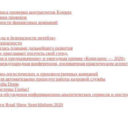
рвиса проверки контрагентов Kompra
тики проверок
асности финансовых компаний
нды в безопасности ритейла»
зопасности
илась планами дальнейшего развития
w приглашает посетить свой стенд.
ия и предназначение» и ежегодная премия «Комплаенс — 2020»
ая международная конференция, посвященная практическим аспе
тно-логистических и производственных компаний
я автоматизации процедур работы кадровой службы
Media Dome
истемы Глобас!
ля обсуждения информационно-аналитических сервисов и инстру
ги Road Show SearchInform 2020