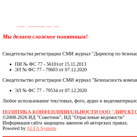
Телефон для связи:
+7(499)
404-21-71
e-mail:
info@sec-company.ru
Мы делаем сложное понятным!
Свидетельства регистрации СМИ журнал "Директор по безопас
ПИ № ФС 77 - 56101от 15.11.2013
ЭЛ № ФС 77 - 79603 от 07.12.2020
Свидетельство регистрации СМИ журнал "Безопасность компа
ЭЛ № ФС 77 - 79534 от 07.12.2020
Любое использование текстовых, фото, аудио и видеоматериалов
ПОЛИТИКА КОНФЕНДИЦИАЛЬНОСТИ ООО "ДИРЕКТО
©2008-2026 ИД "Советник", ИД "Отраслевые ведомости"
Информация сайта защищена законом об авторских правах.
Powered by
ALFA Systems