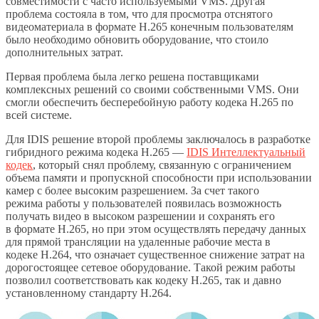
совместимости с часто используемыми VMS. Другая
проблема состояла в том, что для просмотра отснятого
видеоматериала в формате H.265 конечным пользователям
было необходимо обновить оборудование, что стоило
дополнительных затрат.
Первая проблема была легко решена поставщиками
комплексных решений со своими собственными VMS. Они
смогли обеспечить бесперебойную работу кодека H.265 по
всей системе.
Для IDIS решение второй проблемы заключалось в разработке
гибридного режима кодека H.265 —
IDIS Интеллектуальный
кодек
, который снял проблему, связанную с ограничением
объема памяти и пропускной способности при использовании
камер с более высоким разрешением. За счет такого
режима работы у пользователей появилась возможность
получать видео в высоком разрешении и сохранять его
в формате H.265, но при этом осуществлять передачу данных
для прямой трансляции на удаленные рабочие места в
кодеке Н.264, что означает существенное снижение затрат на
дорогостоящее сетевое оборудование. Такой режим работы
позволил соответствовать как кодеку H.265, так и давно
установленному стандарту H.264.