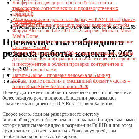
Конференции для директоров по безопасности –
транспортно-логистических и производственных
Главная
компаний
Новости
АО «Апатит» внедрило платформу «СКАУТ-Интерфакс»
Публикации
для автоматизации процедур работы кадровой службы
Преимущества гибридного режима работы кодека H.265
Форум Blockchain Life 2021 21-22 апреля, Москва, Music
Media Dome
Преимущества гибридного
Агентство Credinform запустило мобильное приложение
Системы Глобас!
режима работы кодека H.265
Форум «Контрагенты – 2020 – главная площадка страны
для обсуждения информационно-аналитических сервисов
и инструментов в области проверки контрагентов и
4 июня 2021
управления рисками
Datame.Online – проверка человека за 5 минут
1171
Кейсы, новые решения и смешанный формат участия –
3 минуты
итоги Road Show SearchInform 2020
Почему достижения в области видеокомпрессии играют все
более важную роль в видеонаблюдении рассказывает
коммерческий директор IDIS Russia Павел Баринов.
Скорее всего, если вы развертываете систему
видеонаблюдения с более чем несколькими IP-видеокамерами,
которые записывают видео в разрешении FullHD и при этом
архив записи должен храниться более двух дней, вам
необходимо хорошее сжатие архива.