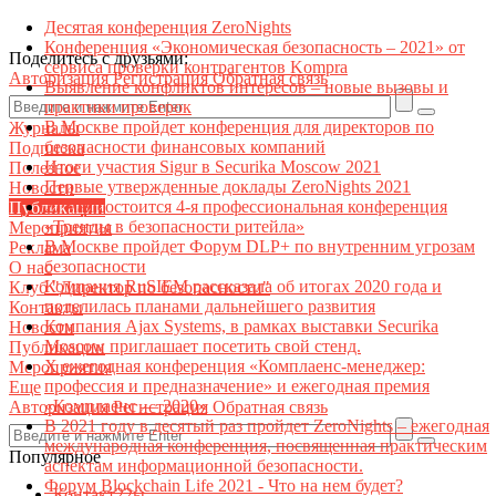
Десятая конференция ZeroNights
Конференция «Экономическая безопасность – 2021» от
Поделитесь с друзьями:
сервиса проверки контрагентов Kompra
Авторизация
Регистрация
Обратная связь
Выявление конфликтов интересов – новые вызовы и
практики проверок
В Москве пройдет конференция для директоров по
Журналы
безопасности финансовых компаний
Подписка
Итоги участия Sigur в Securika Moscow 2021
Полезное
Первые утвержденные доклады ZeroNights 2021
Новости
27 мая состоится 4-я профессиональная конференция
Публикации
«Тренды в безопасности ритейла»
Мероприятия
В Москве пройдет Форум DLP+ по внутренним угрозам
Реклама
безопасности
О нас
Компания RuSIEM рассказала об итогах 2020 года и
Клуб "Директор по безопасности"
поделилась планами дальнейшего развития
Контакты
Компания Ajax Systems, в рамках выставки Securika
Новости
Moscow приглашает посетить свой стенд.
Публикации
X ежегодная конференция «Комплаенс-менеджер:
Мероприятия
профессия и предназначение» и ежегодная премия
Еще
«Комплаенс — 2020»
Авторизация
Регистрация
Обратная связь
В 2021 году в десятый раз пройдет ZeroNights – ежегодная
международная конференция, посвященная практическим
Популярное
аспектам информационной безопасности.
Форум Blockchain Life 2021 - Что на нем будет?
Контакт22ы