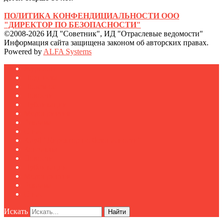
ПОЛИТИКА КОНФЕНДИЦИАЛЬНОСТИ ООО
"ДИРЕКТОР ПО БЕЗОПАСНОСТИ"
©2008-2026 ИД "Советник", ИД "Отраслевые ведомости"
Информация сайта защищена законом об авторских правах.
Powered by
ALFA Systems
Журналы
Подписка
Полезное
Новости
Публикации
Мероприятия
Реклама
О нас
Клуб "Директор по безопасности"
Контакты
Новости
Публикации
Мероприятия
Реклама
О нас
Искать
Найти